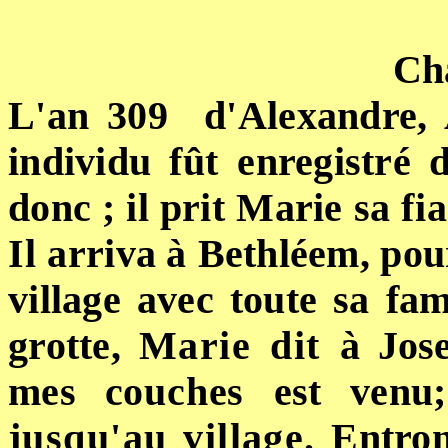
Cha
L'an 309 d'Alexandre,
individu
fût
enregistré
donc ; il prit
Marie sa
fi
Il
arriva à
Bethléem, pour
village avec toute sa fami
grotte,
Marie dit
à
Jos
mes
couches
est venu;
jusqu'au village.
Entron