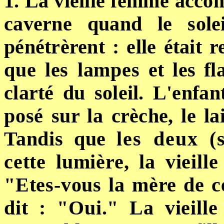
1. La vieille
femme
acco
caverne quand le sole
pénétrèrent : elle était 
que les lampes
et les f
clarté du soleil. L'enfan
posé
sur
la
crèche,
le
la
Tandis que
les deux (
cette lumière, la vieil
"
Etes
-vous la mère de 
dit : "Oui." La vieill