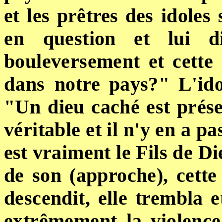
et
les
prêtres
des idoles
en
question et lui d
bouleversement et cette 
dans
notre
pays?"
L'id
"
Un
dieu caché est présen
véritable et il n'y en a pa
est
vraiment le Fils de Di
de son (approche), cette
descendit, elle trembla 
extrêmement la violenc